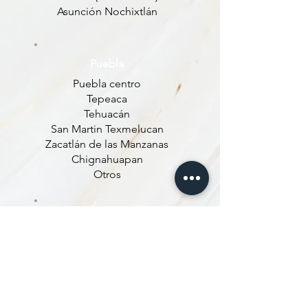
Asunción Nochixtlán
Puebla
Puebla centro
Tepeaca
Tehuacán
San Martin Texmelucan
Zacatlán de las Manzanas
Chignahuapan
Otros
Querétaro
San Juan del Rio
Palmillas
La Piedad