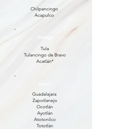
Chilpancingo
Acapulco
Hidalgo
Tula
Tulancingo de Bravo
Acatlán*
Jalisco
Guadalajara
Zapotlanejo
Ocotlán
Ayotlán
Atotonilco
Tototlán