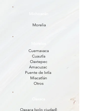
Michoacán
Morelia
Morelos
Cuernavaca
Cuautla
Oaxtepec
Amacuzac
Puente de Ixtla
Miacatlán
Otros
Oaxaca
Oaxaca (solo ciudad)